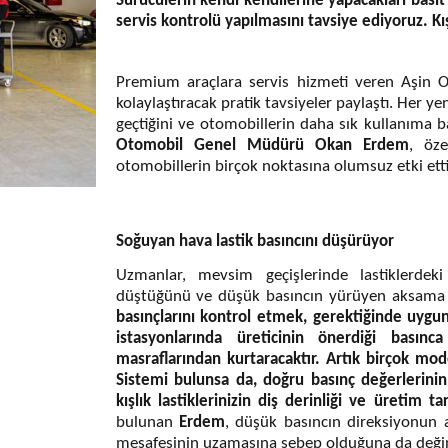
Sürücülerin kendi kendilerine yapacakları basit
servis kontrolü yapılmasını tavsiye ediyoruz. K
Premium araçlara servis hizmeti veren Aşin O
kolaylaştıracak pratik tavsiyeler paylaştı. Her ye
geçtiğini ve otomobillerin daha sık kullanıma ba
Otomobil Genel Müdürü Okan Erdem
, öze
otomobillerin birçok noktasına olumsuz etki etti
Soğuyan hava lastik basıncını düşürüyor
Uzmanlar, mevsim geçişlerinde lastiklerdek
düştüğünü ve düşük basıncın yürüyen aksama cid
basınçlarını kontrol etmek, gerektiğinde uygun
istasyonlarında üreticinin önerdiği bası
masraflarından kurtaracaktır. Artık birçok mo
Sistemi bulunsa da, doğru basınç değerlerini
kışlık lastiklerinizin diş derinliği ve üretim
bulunan
Erdem
, düşük basıncın direksiyonun 
mesafesinin uzamasına sebep olduğuna da değin