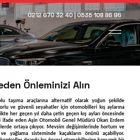
0212 670 32 40
| 0535 108 86 96
eden Önleminizi Alın
oplu taşıma araçlarına alternatif olarak yoğun şekilde
forlu ve güvenli seyahatler için otomobilleri kış aylarına
likte her geçen yıl daha çetin geçen kış ayları öncesinde
iğini ifade eden Aşin Otomobil Genel Müdürü Okan Erdem
lerde ortaya çıkıyor. Mevsim değişimlerinde hortum ve
 ve yağlama sisteminde kaçakların önünü açabiliyor.