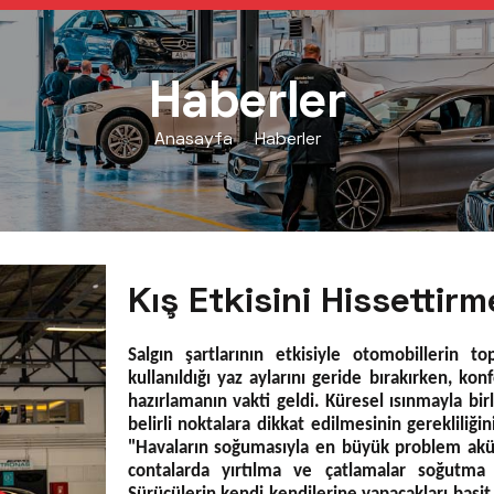
Haberler
Anasayfa
Haberler
Kış Etkisini Hissettirm
Salgın şartlarının etkisiyle otomobillerin t
kullanıldığı yaz aylarını geride bırakırken, kon
hazırlamanın vakti geldi. Küresel ısınmayla bir
belirli noktalara dikkat edilmesinin gereklil
"Havaların soğumasıyla en büyük problem akü
contalarda yırtılma ve çatlamalar soğutma