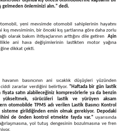
 kontroller dışında kış öncesi otomobillerine kapsamlı bir
ış gelmeden önleminizi alın." dedi.
tomobil, yeni mevsimde otomobil sahiplerinin hayatını
ni kış mevsiminin, bir önceki kış şartlarına göre daha zorlu
ğlı olarak bakım ihtiyaçlarının arttığını dile getiren
Aşin
llikle ani hava değişimlerinin lastikten motor yağına
ğine dikkat çekti.
i havanın basıncının ani sıcaklık düşüşleri yüzünden
di zararlar verdiğini belirtiyor.
"Haftada bir gün lastik
 fiyata satın alabileceğiniz kompresörlerle ya da benzin
nca yükseltmek, sürücüleri lastik ve yürüyen aksam
dern otomobilde TPMS adı verilen Lastik Basıncı Kontrol
n sisteme girildiğinden emin olmak gerekiyor. Depodaki
 tarihini de önden kontrol etmekte fayda var."
uyarısında
ağırlaşmasına, yol tutuş dengesinin bozulmasına ve fren
iyor.